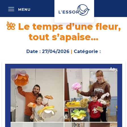
MENU
P
🌺 Le temps d’une fleur,
tout s’apaise…
Date : 27/04/2026
|
Catégorie :