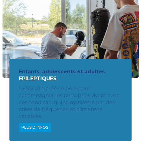
Enfants, adolescents et adultes
EPILEPTIQUES
L’ESSOR a créé ce pôle pour
accompagner les personnes vivant avec
cet handicap, qui se manifeste par des
crises de fréquence et d’intensité
variables.
PLUS D'INFOS