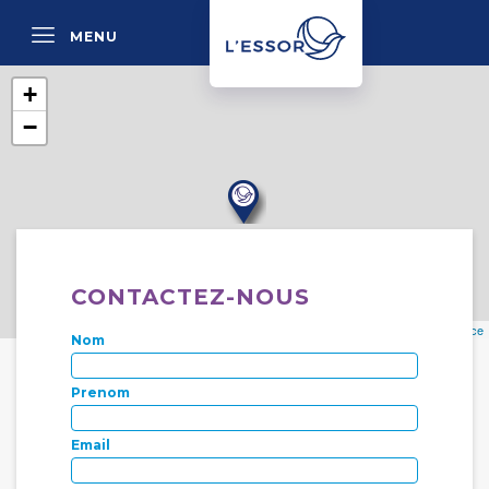
MENU
P
+
−
CONTACTEZ-NOUS
Leaflet
| données ©
OpenStreetMap
/ODbL - rendu
OSM France
Nom
Prenom
Email