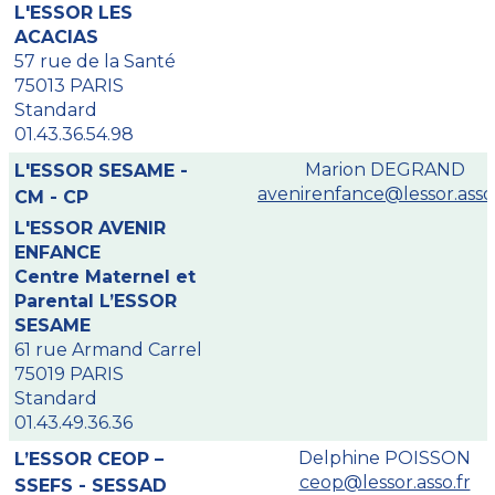
L'ESSOR LES
ACACIAS
57 rue de la Santé
75013 PARIS
Standard
01.43.36.54.98
Marion DEGRAND
L'ESSOR SESAME -
avenirenfance@lessor.asso.
CM - CP
L'ESSOR AVENIR
ENFANCE
Centre Maternel et
Parental L’ESSOR
SESAME
61 rue Armand Carrel
75019 PARIS
Standard
01.43.49.36.36
Delphine POISSON
L’ESSOR CEOP –
ceop@lessor.asso.fr
SSEFS - SESSAD