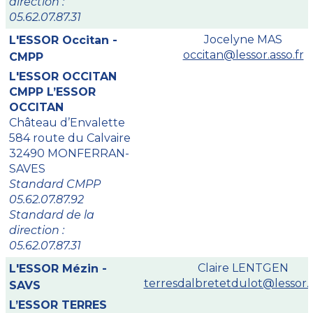
direction :
05.62.07.87.31
Jocelyne MAS
L'ESSOR Occitan -
occitan@lessor.asso.fr
CMPP
L'ESSOR OCCITAN
CMPP L’ESSOR
OCCITAN
Château d’Envalette
584 route du Calvaire
32490 MONFERRAN-
SAVES
Standard CMPP
05.62.07.87.92
Standard de la
direction :
05.62.07.87.31
Claire LENTGEN
L'ESSOR Mézin -
terresdalbretetdulot@lessor.a
SAVS
L’ESSOR TERRES