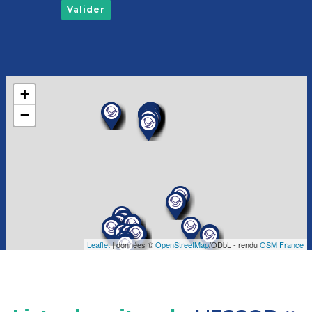
Valider
+
−
Leaflet
| données ©
OpenStreetMap
/ODbL - rendu
OSM France