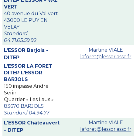
DITEP L'ESSOR - VAL
VERT
40 avenue du Val vert
43000 LE PUY EN
VELAY
Standard
04.71.05.59.92
Martine VIALE
L’ESSOR Barjols -
laforet@lessor.asso.fr
DITEP
L’ESSOR LA FORET
DITEP L’ESSOR
BARJOLS
150 impasse André
Serin
Quartier « Les Laus »
83670 BARJOLS
Standard 04.94.77
Martine VIALE
L'ESSOR Châteauvert
laforet@lessor.asso.fr
- DITEP