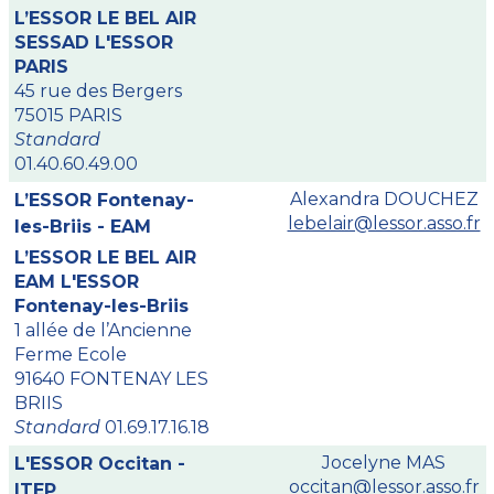
L’ESSOR LE BEL AIR
SESSAD L'ESSOR
PARIS
45 rue des Bergers
75015 PARIS
Standard
01.40.60.49.00
Alexandra DOUCHEZ
L’ESSOR Fontenay-
lebelair@lessor.asso.fr
les-Briis - EAM
L’ESSOR LE BEL AIR
EAM L'ESSOR
Fontenay-les-Briis
1 allée de l’Ancienne
Ferme Ecole
91640 FONTENAY LES
BRIIS
Standard
01.69.17.16.18
Jocelyne MAS
L'ESSOR Occitan -
occitan@lessor.asso.fr
ITEP