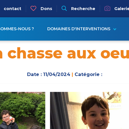
igation
contact
Dons
Recherche
Galeri
ion principale
SOMMES-NOUS ?
DOMAINES D'INTERVENTIONS
a chasse aux oeu
Date : 11/04/2024
|
Catégorie :