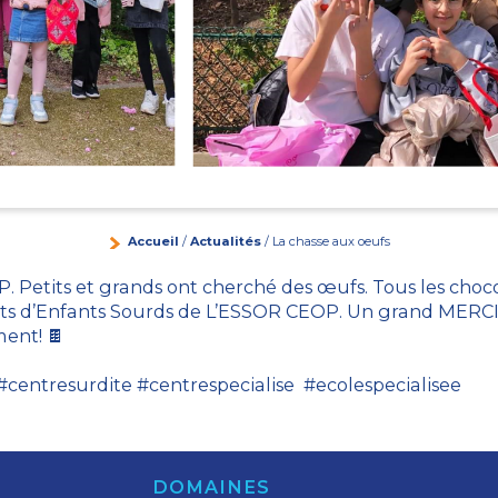
Accueil
/
Actualités
/ La chasse aux oeufs
 Petits et grands ont cherché des œufs. Tous les chocol
ents d’Enfants Sourds de L’ESSOR CEOP. Un grand MERCI à
ment! 🍫
 #centresurdite #centrespecialise #ecolespecialisee
DOMAINES