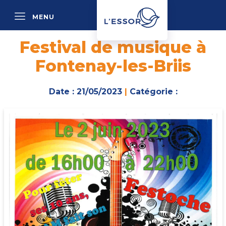
MENU
P
Festival de musique à
Fontenay-les-Briis
Date : 21/05/2023
|
Catégorie :