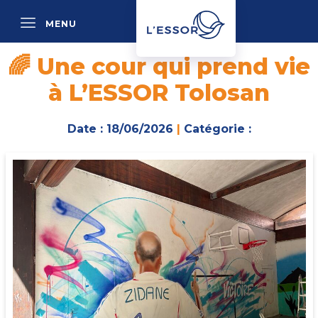
MENU
P
🌈 Une cour qui prend vie
à L’ESSOR Tolosan
Date : 18/06/2026
|
Catégorie :