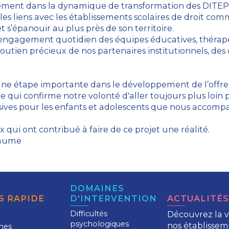
nement dans la dynamique de transformation des DITEP, a
er les liens avec les établissements scolaires de droit 
 s’épanouir au plus près de son territoire.
 a l’engagement quotidien des équipes éducatives, thér
soutien précieux de nos partenaires institutionnels, des 
ne étape importante dans le développement de l’off
e qui confirme notre volonté d'aller toujours plus loin
usives pour les enfants et adolescents que nous accomp
x qui ont contribué à faire de ce projet une réalité.
Baume
DOMAINES
S RAPIDE
D'INTERVENTION
ACTUALITÉS
Difficultés
Découvrez la v
psychologiques
nos établissem
nes