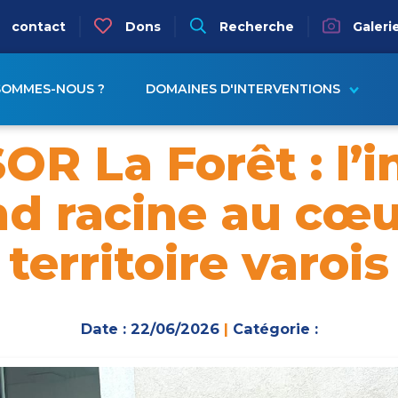
igation
contact
Dons
Recherche
Galeri
ion principale
SOMMES-NOUS ?
DOMAINES D'INTERVENTIONS
SOR La Forêt : l’i
nd racine au cœu
territoire varois
Date : 22/06/2026
|
Catégorie :