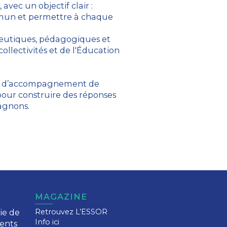
vec un objectif clair :
commun et permettre à chaque
apeutiques, pédagogiques et
collectivités et de l'Éducation
re d’accompagnement de
 pour construire des réponses
agnons.
MAGAZINE
ie de
Retrouvez L’ESSOR
Info ici
ents