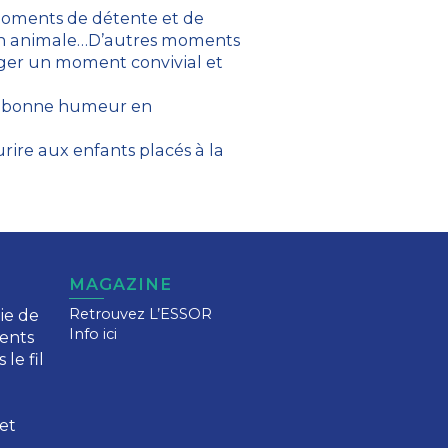
 moments de détente et de
tion animale…D’autres moments
ager un moment convivial et
la bonne humeur en
rire aux enfants placés à la
MAGAZINE
ie de
Retrouvez L’ESSOR
Info ici
ents
 le fil
et