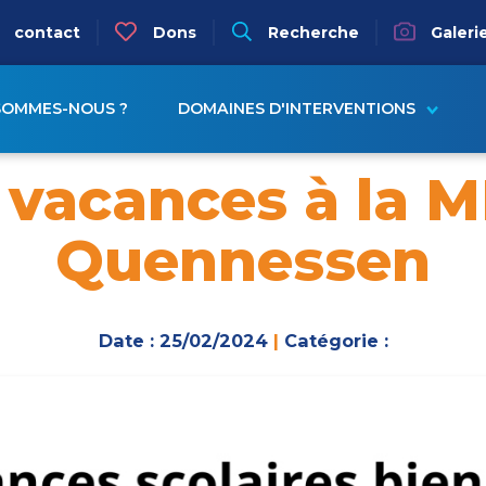
igation
contact
Dons
Recherche
Galeri
ion principale
SOMMES-NOUS ?
DOMAINES D'INTERVENTIONS
 vacances à la 
Quennessen
Date : 25/02/2024
|
Catégorie :