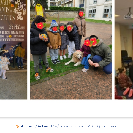
Accueil
/
Actualités
/ Les vacances à la MECS Quennessen