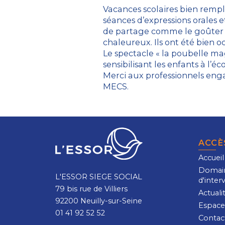
Vacances scolaires bien remp
séances d’expressions orales
de partage comme le goûter d
chaleureux. Ils ont été bien oc
Le spectacle « la poubelle m
sensibilisant les enfants à l’éc
Merci aux professionnels enga
MECS.
ACCÈ
Accueil
Domai
L'ESSOR SIEGE SOCIAL
d'inter
79 bis rue de Villiers
Actuali
92200 Neuilly-sur-Seine
Espace
01 41 92 52 52
Contac