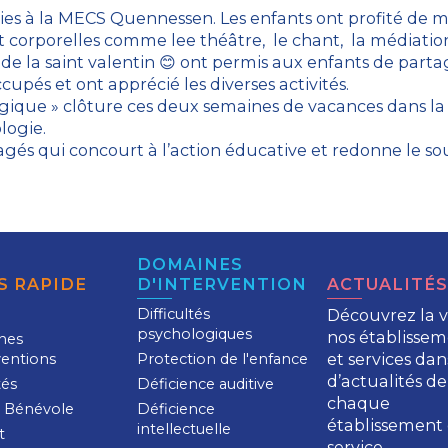
lies à la MECS Quennessen. Les enfants ont profité de
 et corporelles comme lee théâtre, le chant, la média
e la saint valentin 😊 ont permis aux enfants de part
cupés et ont apprécié les diverses activités.
agique » clôture ces deux semaines de vacances dans 
ologie.
gés qui concourt à l’action éducative et redonne le sou
DOMAINES
S RAPIDE
D'INTERVENTION
ACTUALITÉS
Difficultés
Découvrez la v
psychologiques
nos établissem
nes
et services dans
ventions
Protection de l'enfance
d’actualités de
tés
Déficience auditive
chaque
 Bénévole
Déficience
établissement 
intellectuelle
t
service.