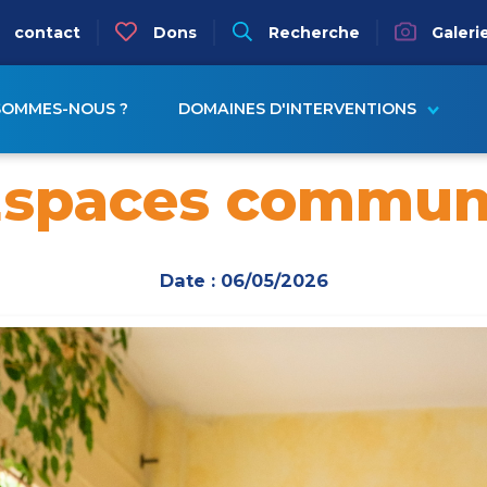
igation
contact
Dons
Recherche
Galeri
ion principale
SOMMES-NOUS ?
DOMAINES D'INTERVENTIONS
Espaces commun
Date : 06/05/2026