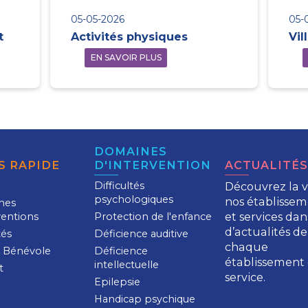
05-05-2026
05-
t
Activités physiques
Vil
EN SAVOIR PLUS
DOMAINES
S RAPIDE
D'INTERVENTION
ACTUALITÉS
Difficultés
Découvrez la v
psychologiques
nos établissem
nes
et services dans
ventions
Protection de l'enfance
d’actualités de
tés
Déficience auditive
chaque
 Bénévole
Déficience
établissement 
intellectuelle
t
service.
Epilepsie
Handicap psychique